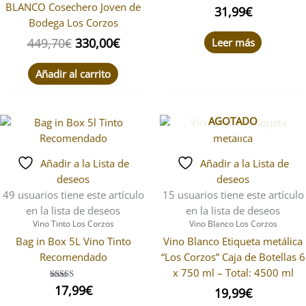
BLANCO Cosechero Joven de
31,99
€
Bodega Los Corzos
449,70
€
330,00
€
Leer más
Añadir al carrito
AGOTADO
Añadir a la Lista de
Añadir a la Lista de
deseos
deseos
49 usuarios
tiene este artículo
15 usuarios
tiene este artículo
en la lista de deseos
en la lista de deseos
Vino Tinto Los Corzos
Vino Blanco Los Corzos
Bag in Box 5L Vino Tinto
Vino Blanco Etiqueta metálica
Recomendado
“Los Corzos” Caja de Botellas 6
x 750 ml – Total: 4500 ml
17,99
Valorado
€
19,99
€
con
5.00