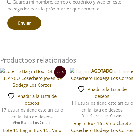
Guarda mi nombre, correo electrónico y web en este
navegador para la próxima vez que comente.
Productoos relacionados
El
El
AGOTADO
-27%
precio
precio
original
actual
Añadir a la Lista de
era:
es:
Añadir a la Lista de
deseos
449,70€.
330,00€.
deseos
11 usuarios
tiene este artículo
17 usuarios
tiene este artículo
en la lista de deseos
Vino Clarete Los Corzos
en la lista de deseos
Vino Blanco Los Corzos
Bag in Box 15L Vino Clarete
Lote 15 Bag in Box 15L Vino
Cosechero Bodega Los Corzos