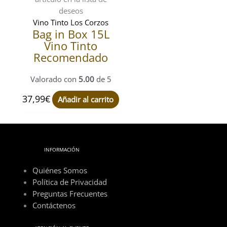
deseos
Vino Tinto Los Corzos
Bag in Box 15L
Vino Tinto
Recomendado
Valorado con
5.00
de 5
37,99
€
Añadir al carrito
INFORMACIÓN
Quiénes Somos
Política de Privacidad
Preguntas Frecuentes
Contáctenos